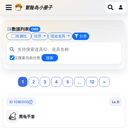
冒险岛小册子
数据列表
CMS
有属性
排序
现金道具
分类
仅搜索当前分类
搜索
1
2
3
4
5
...
12
>
ID 1080000
Lv.0
黑龟手套