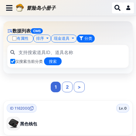
冒险岛小册子
数据列表
CMS
有属性
排序
现金道具
分类
仅搜索当前分类
搜索
1
2
>
ID 1162000
Lv.0
黑色钱包