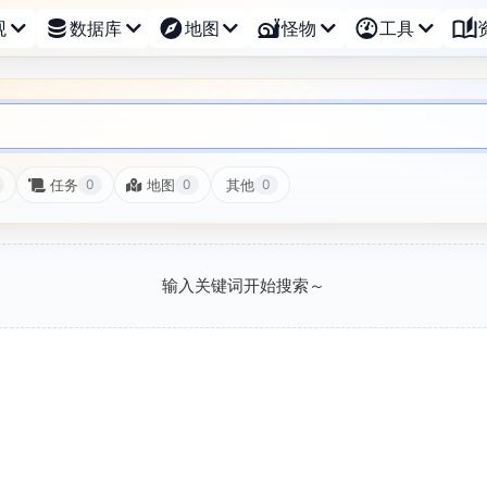
观
数据库
地图
怪物
工具
任务
地图
其他
0
0
0
输入关键词开始搜索～