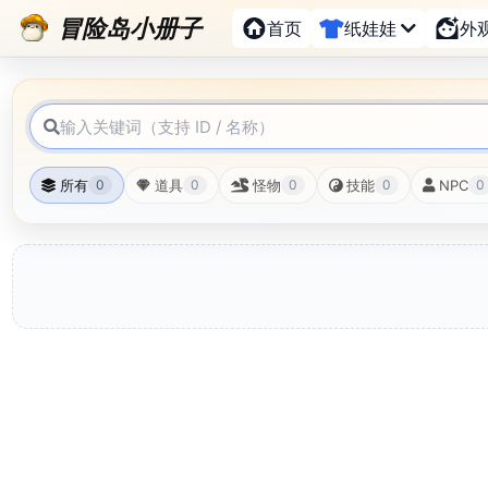
冒险岛小册子
首页
纸娃娃
外
所有
道具
怪物
技能
NPC
0
0
0
0
0