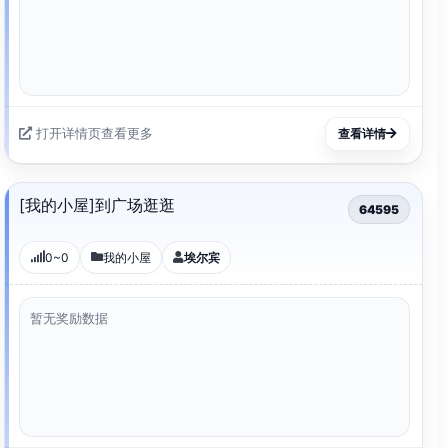
打开详情页查看更多
查看详情
[我的小屋]到广场逛逛
64595
0~0
我的小屋
埃尔宾
暂无奖励数据