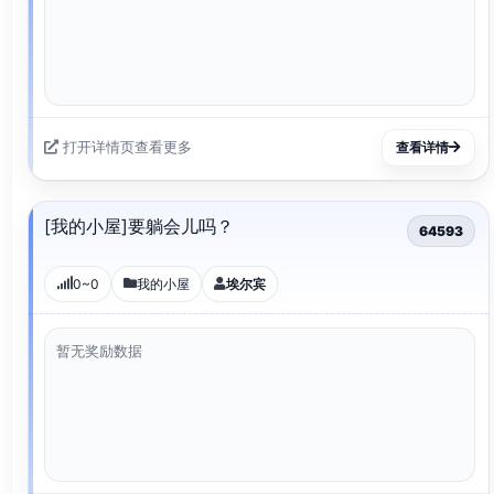
打开详情页查看更多
查看详情
[我的小屋]要躺会儿吗？
64593
0~0
我的小屋
埃尔宾
暂无奖励数据