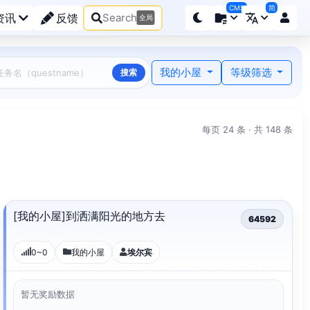
CMS
简
资讯
反馈
Search
全局
我的小屋
等级筛选
搜索
每页 24 条 · 共 148 条
[我的小屋]到洒满阳光的地方去
64592
0~0
我的小屋
埃尔宾
暂无奖励数据