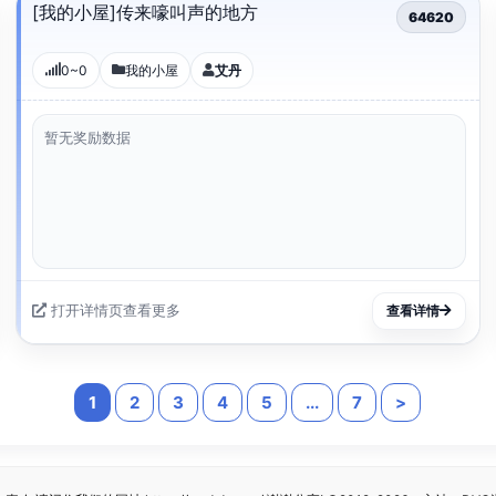
[我的小屋]传来嚎叫声的地方
64620
0~0
我的小屋
艾丹
暂无奖励数据
打开详情页查看更多
查看详情
1
2
3
4
5
...
7
>