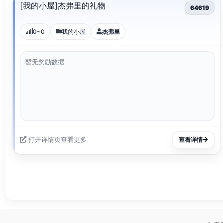
[我的小屋]杰弗里的礼物
64619
0~0
我的小屋
杰弗里
暂无奖励数据
打开详情页查看更多
查看详情