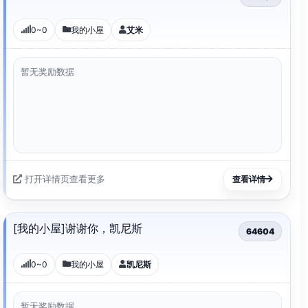
0~0
我的小屋
艾米
暂无奖励数据
打开详情页查看更多
查看详情
[我的小屋]谢谢你，凯尼斯
64604
0~0
我的小屋
凯尼斯
暂无奖励数据