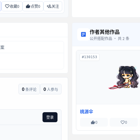
收藏
0
点赞
0
关注
作者其他作品
公开搭配作品 · 共 2 条
方案
#130153
0
0
条评论
人参与
桃源伞
登录
0
0