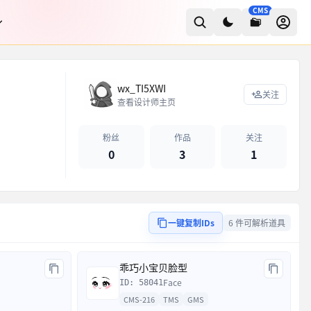
CMS
wx_TI5XWI
关注
查看设计师主页
粉丝
作品
关注
0
3
1
一键复制IDs
6 件可解析道具
乖巧小宝贝脸型
Face
ID: 58041
CMS-216
TMS
GMS