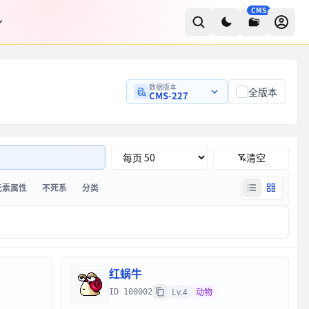
CMS
数据版本
全版本
CMS-227
清空
元素属性
不死系
分类
红蜗牛
Lv.4
动物
ID 100002