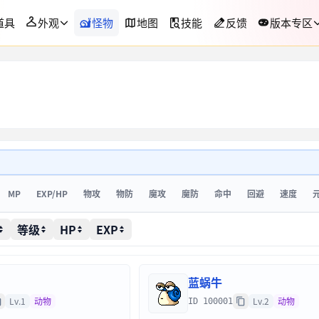
道具
外观
怪物
地图
技能
反馈
版本专区
MP
EXP/HP
物攻
物防
魔攻
魔防
命中
回避
速度
等级
HP
EXP
蓝蜗牛
Lv.1
动物
Lv.2
动物
ID 100001