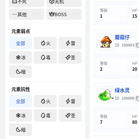
不死
无机
等级
HP
其他
BOSS
1
15
元素弱点
蘑菇仔
全部
火
雷
ID 100003
冰
毒
圣
等级
HP
2
20
暗
元素抗性
绿水灵
ID 100006
全部
火
雷
冰
毒
圣
等级
HP
7
80
暗