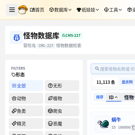
首页
数据库
纸娃娃
工具
怪物数据库
CMS-227
冒险岛
怪物数据检索
CMS-227
FILTERS
形态
11,113 条
显示列
全部
无形
ID
怪物
排序
动物
植物
鱼类
爬虫
蜗牛
精灵
恶魔
ID 100000