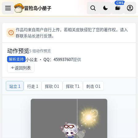
CMS
冒险岛小册子
作品均来自用户自行上传，若相关皮肤侵犯了您的著作权，请入
群联系站长进行反馈。
动作预览
5 组动作预览
小公主 · QQ：459937607
提供
解析支持
返回列表
站立 1
行走 1
挥砍 O1
挥砍 T1
刺击 O1